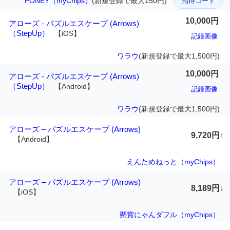
PONEY（myChips）
(新規登録で最大150円)
招待コード
10,000円
アローズ - パズルエスケープ (Arrows)
（StepUp）
【iOS】
記録画像
ワラウ
(新規登録で最大1,500円)
10,000円
アローズ - パズルエスケープ (Arrows)
（StepUp）
【Android】
記録画像
ワラウ
(新規登録で最大1,500円)
アローズ – パズルエスケープ (Arrows)
9,720円
↑
【Android】
えんためねっと（myChips）
アローズ – パズルエスケープ (Arrows)
8,189円
↓
【iOS】
懸賞にゃんダフル（myChips）