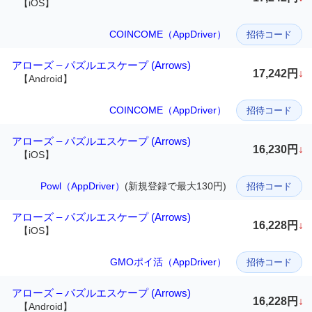
【iOS】
COINCOME（AppDriver）
招待コード
アローズ – パズルエスケープ (Arrows)
17,242円
↓
【Android】
COINCOME（AppDriver）
招待コード
アローズ – パズルエスケープ (Arrows)
16,230円
↓
【iOS】
Powl（AppDriver）
(新規登録で最大130円)
招待コード
アローズ – パズルエスケープ (Arrows)
16,228円
↓
【iOS】
GMOポイ活（AppDriver）
招待コード
アローズ – パズルエスケープ (Arrows)
16,228円
↓
【Android】