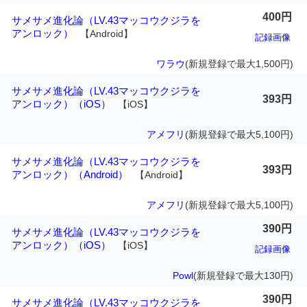
400円
サメサメ進化論（LV.43マッコウクジラを
アンロック）
【Android】
記録画像
ワラウ
(新規登録で最大1,500円)
サメサメ進化論（LV.43マッコウクジラを
393円
アンロック）（iOS）
【iOS】
アメフリ
(新規登録で最大5,100円)
サメサメ進化論（LV.43マッコウクジラを
393円
アンロック）（Android）
【Android】
アメフリ
(新規登録で最大5,100円)
390円
サメサメ進化論（LV.43マッコウクジラを
アンロック）（iOS）
【iOS】
記録画像
Powl
(新規登録で最大130円)
390円
サメサメ進化論（LV.43マッコウクジラを