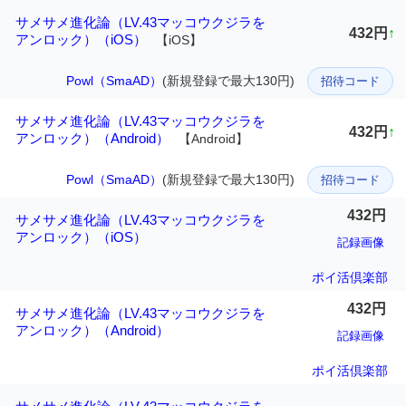
サメサメ進化論（LV.43マッコウクジラを
432円
↑
アンロック）（iOS）
【iOS】
Powl（SmaAD）
(新規登録で最大130円)
招待コード
サメサメ進化論（LV.43マッコウクジラを
432円
↑
アンロック）（Android）
【Android】
Powl（SmaAD）
(新規登録で最大130円)
招待コード
432円
サメサメ進化論（LV.43マッコウクジラを
アンロック）（iOS）
記録画像
ポイ活倶楽部
432円
サメサメ進化論（LV.43マッコウクジラを
アンロック）（Android）
記録画像
ポイ活倶楽部