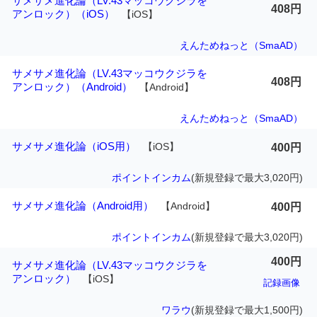
サメサメ進化論（LV.43マッコウクジラを
408円
アンロック）（iOS）
【iOS】
えんためねっと（SmaAD）
サメサメ進化論（LV.43マッコウクジラを
408円
アンロック）（Android）
【Android】
えんためねっと（SmaAD）
サメサメ進化論（iOS用）
【iOS】
400円
ポイントインカム
(新規登録で最大3,020円)
サメサメ進化論（Android用）
【Android】
400円
ポイントインカム
(新規登録で最大3,020円)
400円
サメサメ進化論（LV.43マッコウクジラを
アンロック）
【iOS】
記録画像
ワラウ
(新規登録で最大1,500円)