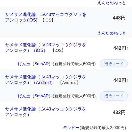
えんためねっと
サメサメ進化論 LV.43マッコウクジラを
448円
アンロック(iOS)
【iOS】
えんためねっと
サメサメ進化論（LV.43マッコウクジラを
442円
↑
アンロック）（iOS）
【iOS】
げん玉（SmaAD）
(新規登録で最大600円)
招待コード
サメサメ進化論（LV.43マッコウクジラを
442円
↑
アンロック）（Android）
【Android】
げん玉（SmaAD）
(新規登録で最大600円)
招待コード
サメサメ進化論（LV.43マッコウクジラを
432円
アンロック）
モッピー
(新規登録で最大2,030円)