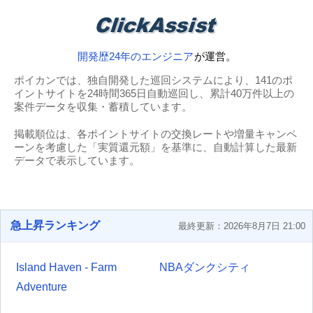
開発歴24年のエンジニア
が運営。
ポイカンでは、独自開発した巡回システムにより、141のポ
イントサイトを24時間365日自動巡回し、累計40万件以上の
案件データを収集・蓄積しています。
掲載順位は、各ポイントサイトの交換レートや増量キャンペ
ーンを考慮した「実質還元額」を基準に、自動計算した最新
データで表示しています。
急上昇ランキング
最終更新：2026年8月7日 21:00
Island Haven - Farm
NBAダンクシティ
Adventure