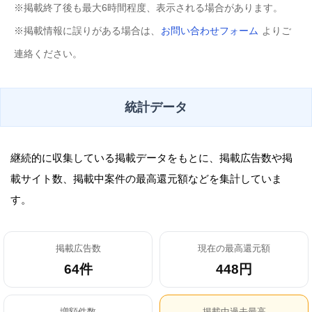
※掲載終了後も最大6時間程度、表示される場合があります。
※掲載情報に誤りがある場合は、
お問い合わせフォーム
よりご
連絡ください。
統計データ
継続的に収集している掲載データをもとに、掲載広告数や掲
載サイト数、掲載中案件の最高還元額などを集計していま
す。
掲載広告数
現在の最高還元額
64件
448円
増額件数
掲載中過去最高