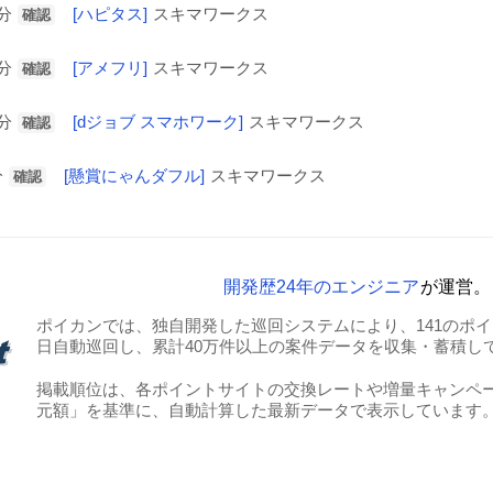
6分
[ハピタス]
スキマワークス
確認
9分
[アメフリ]
スキマワークス
確認
2分
[dジョブ スマホワーク]
スキマワークス
確認
分
[懸賞にゃんダフル]
スキマワークス
確認
開発歴24年のエンジニア
が運営。
ポイカンでは、独自開発した巡回システムにより、141のポイン
日自動巡回し、累計40万件以上の案件データを収集・蓄積し
掲載順位は、各ポイントサイトの交換レートや増量キャンペ
元額」を基準に、自動計算した最新データで表示しています