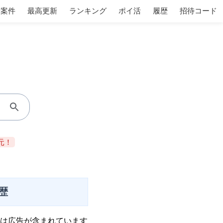
着案件
最高更新
ランキング
ポイ活
履歴
招待コード
元！
歴
は広告が含まれています