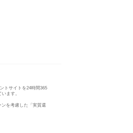
トサイトを24時間365
ています。
ーンを考慮した「実質還
。