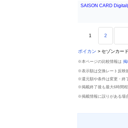
SAISON CARD Dig
1
2
ポイカン
> セゾンカー
※本ページの比較情報は
掲
※表示額は交換レート反映
※還元額や条件は変更・終
※掲載終了後も最大6時間
※掲載情報に誤りがある場