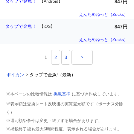
タップで金魚！
【Android】
847円
えんためねっと（Zucks）
タップで金魚！
【iOS】
847円
えんためねっと（Zucks）
1
2
3
>
ポイカン
> タップで金魚!（最新）
※本ページの比較情報は
掲載基準
に基づき作成しています。
※表示額は交換レート反映後の実質還元額です（ボーナス分除
く）
※還元額や条件は変更・終了する場合があります。
※掲載終了後も最大6時間程度、表示される場合があります。