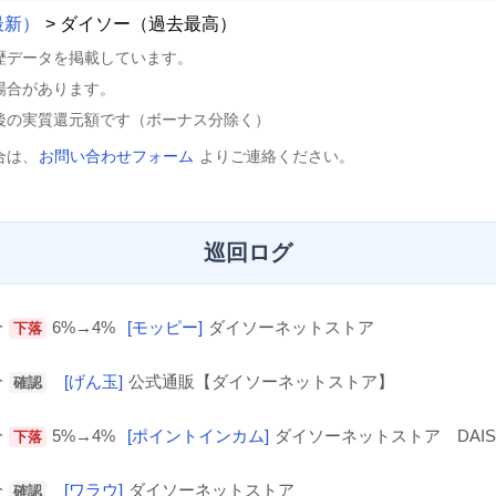
最新）
> ダイソー（過去最高）
歴データを掲載しています。
場合があります。
後の実質還元額です（ボーナス分除く）
合は、
お問い合わせフォーム
よりご連絡ください。
巡回ログ
分
6%→4%
[モッピー]
ダイソーネットストア
下落
分
[げん玉]
公式通販【ダイソーネットストア】
確認
分
5%→4%
[ポイントインカム]
ダイソーネットストア DAIS
下落
分
[ワラウ]
ダイソーネットストア
確認