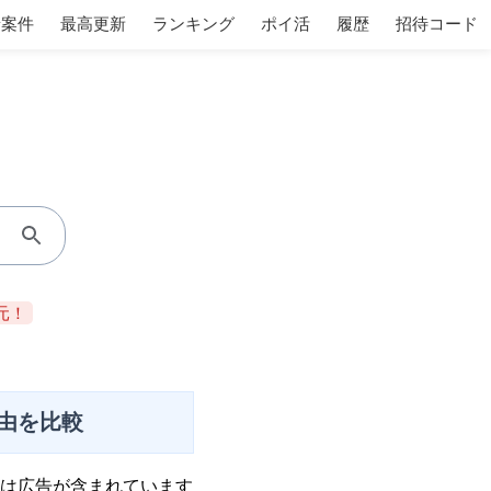
着案件
最高更新
ランキング
ポイ活
履歴
招待コード
元！
由を比較
は広告が含まれています