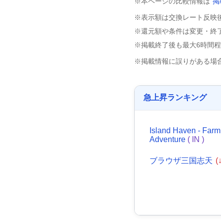
※本ページの比較情報は
掲
※表示額は交換レート反映
※還元額や条件は変更・終
※掲載終了後も最大6時間
※掲載情報に誤りがある場
急上昇ランキング
Island Haven - Farm
Adventure
( IN )
ブラウザ三国志天
(