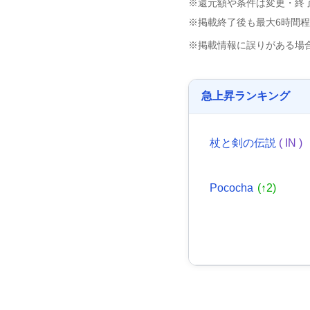
※還元額や条件は変更・終
※掲載終了後も最大6時間
※掲載情報に誤りがある場
急上昇ランキング
杖と剣の伝説
( IN )
Pococha
(↑2)