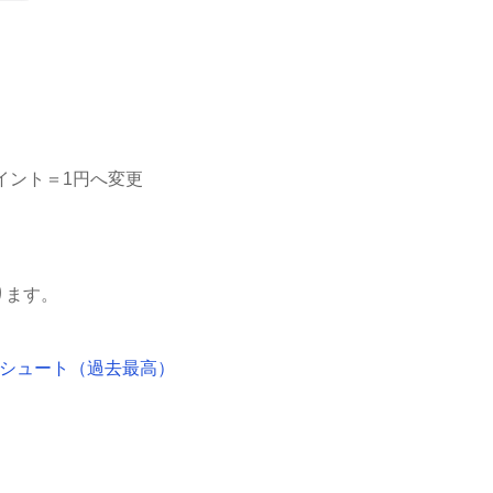
イント＝1円へ変更
ります。
除シュート（過去最高）