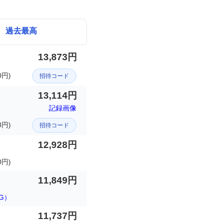
過去最高
13,873円
円)
招待コード
13,114円
記録画像
8円)
招待コード
12,928円
0円)
11,849円
G）
11,737円