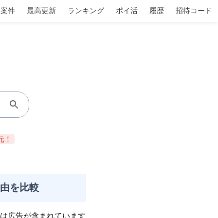
着案件
最高更新
ランキング
ポイ活
履歴
招待コード
元！
経由を比較
は広告が含まれています