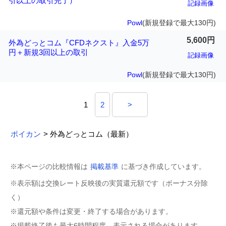
引以上の取引完了）
記録画像
Powl
(新規登録で最大130円)
5,600円
外為どっとコム『CFDネクスト』入金5万
円＋新規3回以上の取引
記録画像
Powl
(新規登録で最大130円)
1
2
>
ポイカン
> 外為どっとコム（最新）
※本ページの比較情報は
掲載基準
に基づき作成しています。
※表示額は交換レート反映後の実質還元額です（ボーナス分除
く）
※還元額や条件は変更・終了する場合があります。
※掲載終了後も最大6時間程度、表示される場合があります。