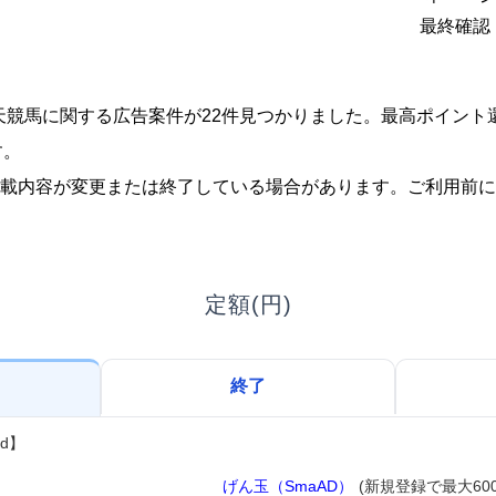
最終確認：
、楽天競馬に関する広告案件が22件見つかりました。最高ポイン
す。
載内容が変更または終了している場合があります。ご利用前に
定額(円)
終了
id】
げん玉（SmaAD）
(新規登録で最大600