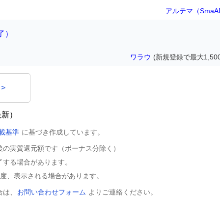
アルテマ（SmaA
了）
ワラウ
(新規登録で最大1,50
>
最新）
載基準
に基づき作成しています。
後の実質還元額です（ボーナス分除く）
了する場合があります。
程度、表示される場合があります。
合は、
お問い合わせフォーム
よりご連絡ください。