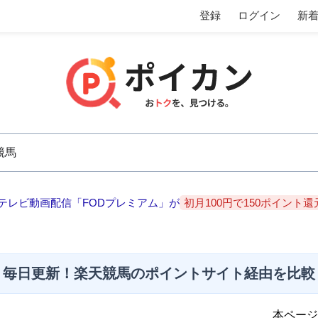
登録
ログイン
新
テレビ動画配信「FODプレミアム」が
初月100円で150ポイント還
毎日更新！楽天競馬のポイントサイト経由を比較
本ページ