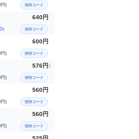
0円)
招待コード
640円
D）
招待コード
600円
円)
招待コード
576円
↓
円)
招待コード
560円
0円)
招待コード
560円
円)
招待コード
525円