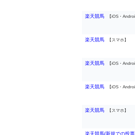
楽天競馬
【iOS・Andro
楽天競馬
【スマホ】
楽天競馬
【iOS・Andro
楽天競馬
【iOS・Andro
楽天競馬
【スマホ】
楽天競馬(新規での投