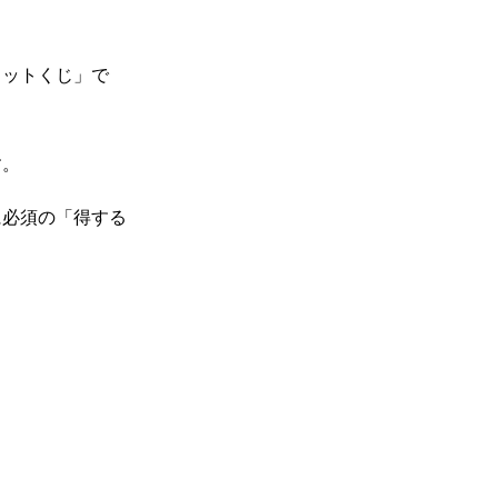
ロットくじ」で
す。
に必須の「得する