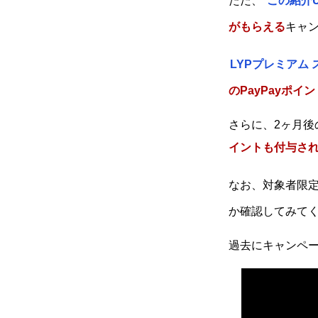
ただ、
この紹介
がもらえる
キャ
LYPプレミアム
のPayPayポイ
さらに、2ヶ月後の
イントも付与さ
なお、対象者限
か確認してみて
過去にキャンペ