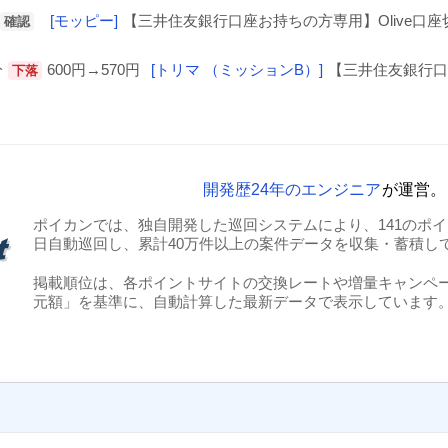
[モッピー]
【三井住友銀行口座お持ちの方専用】Olive口座
確認
分
600円→570円
[トリマ （ミッションB）]
【三井住友銀行口
下落
開発歴24年のエンジニア
が運営。
ポイカンでは、独自開発した巡回システムにより、141のポイン
日自動巡回し、累計40万件以上の案件データを収集・蓄積し
掲載順位は、各ポイントサイトの交換レートや増量キャンペ
元額」を基準に、自動計算した最新データで表示しています