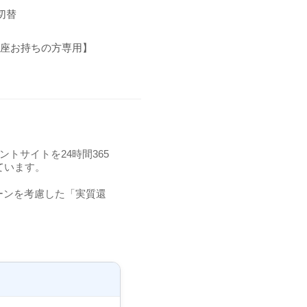
切替
座お持ちの方専用】
トサイトを24時間365
ています。
ーンを考慮した「実質還
。