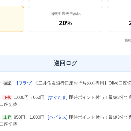
掲載中過去最高比
20%
最終
巡回ログ
分
[ワラウ]
【三井住友銀行口座お持ちの方専用】Olive口座
確認
分
1,000円→660円
[すぐたま]
即時ポイント付与！最短3分で
下落
e口座切替
分
850円→1,000円
[ハピタス]
即時ポイント付与！最短3分で
上昇
e口座切替