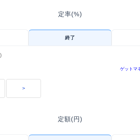
定率(%)
終了
)
ゲットマ
>
定額(円)