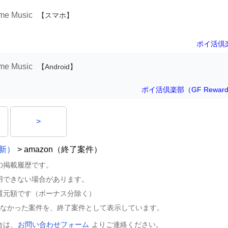
ime Music
【スマホ】
ポイ活倶
ime Music
【Android】
ポイ活倶楽部（GF Rewar
>
最新）
> amazon（終了案件）
の掲載履歴です。
用できない場合があります。
還元額です（ボーナス分除く）
きなかった案件を、終了案件として表示しています。
合は、
お問い合わせフォーム
よりご連絡ください。