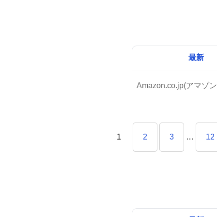
最新
Amazon.co.jp(アマゾン
1
2
3
…
12