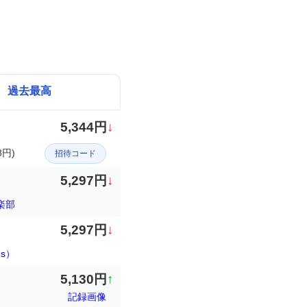
過去最高
5,344円
↓
8円)
招待コード
5,297円
↓
楽部
5,297円
↓
ds）
5,130円
↑
記録画像