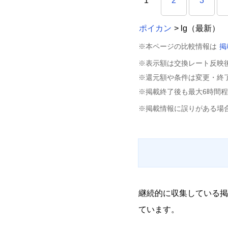
1
2
3
ポイカン
> lg（最新）
※本ページの比較情報は
掲
※表示額は交換レート反映
※還元額や条件は変更・終
※掲載終了後も最大6時間
※掲載情報に誤りがある場
継続的に収集している掲
ています。