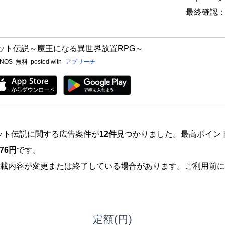
最終確認：2
ット伝説～魔王になる異世界放置RPG～
INOS
無料
posted with
アプリーチ
ドット伝説に関する広告案件が
12件
見つかりました。最高ポイン
876円
です。
載内容が変更または終了している場合があります。ご利用前に
定額(円)