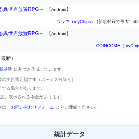
る異世界放置RPG～
【Android】
ワラウ（myChips）
(新規登録で最大1,50
る異世界放置RPG～
【Android】
COINCOME（myChi
（最新）
載基準
に基づき作成しています。
後の実質還元額です（ボーナス分除く）
了する場合があります。
程度、表示される場合があります。
合は、
お問い合わせフォーム
よりご連絡ください。
統計データ