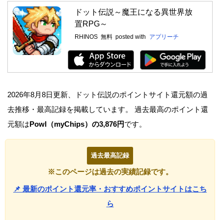
ドット伝説～魔王になる異世界放
置RPG～
RHINOS
無料
posted with
アプリーチ
2026年8月8日更新、ドット伝説のポイントサイト還元額の過
去推移・最高記録を掲載しています。 過去最高のポイント還
元額は
Powl（myChips）の3,876円
です。
過去最高記録
※このページは過去の実績記録です。
📌 最新のポイント還元率・おすすめポイントサイトはこち
ら