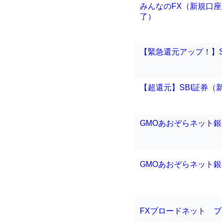
みんなのFX（新規口座
了）
【緊急還元アップ！】SB
【超還元】SBI証券（新
GMOあおぞらネット
GMOあおぞらネット
FXブロードネット 