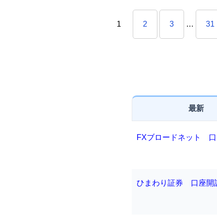
1
2
3
…
31
最新
FXブロードネット 口
ひまわり証券 口座開