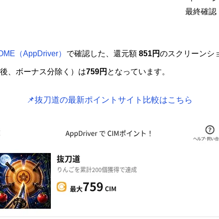
最終確認：
OME（AppDriver）
で確認した、還元額
851円
のスクリーンシ
後、ボーナス分除く）は
759円
となっています。
📌抜刀道の最新ポイントサイト比較はこちら