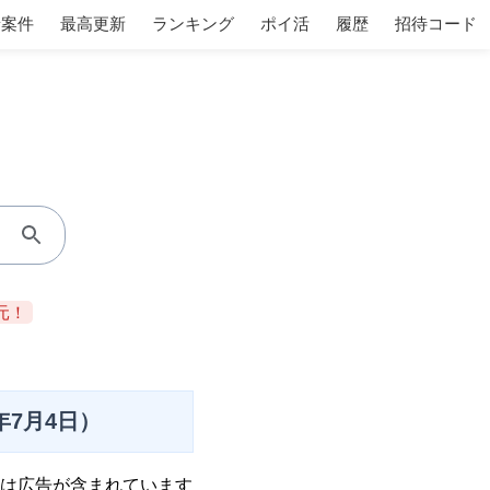
着案件
最高更新
ランキング
ポイ活
履歴
招待コード
元！
年7月4日）
は広告が含まれています