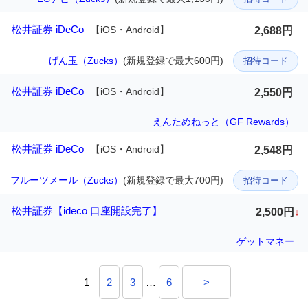
松井証券 iDeCo
【iOS・Android】
2,688円
げん玉（Zucks）
(新規登録で最大600円)
招待コード
松井証券 iDeCo
【iOS・Android】
2,550円
えんためねっと（GF Rewards）
松井証券 iDeCo
【iOS・Android】
2,548円
フルーツメール（Zucks）
(新規登録で最大700円)
招待コード
松井証券【ideco 口座開設完了】
2,500円
↓
ゲットマネー
1
2
3
…
6
>