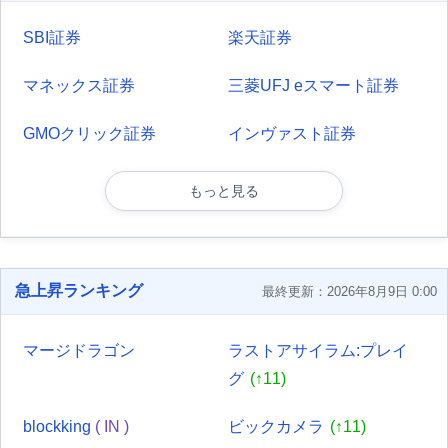
SBI証券
楽天証券
マネックス証券
三菱UFJ eスマート証券
GMOクリック証券
インヴァスト証券
もっと見る
急上昇ランキング
最終更新：2026年8月9日 0:00
マージドラゴン
ラストアサイラム:プレイ
グ
(↑11)
blockking
( IN )
ビックカメラ
(↑11)