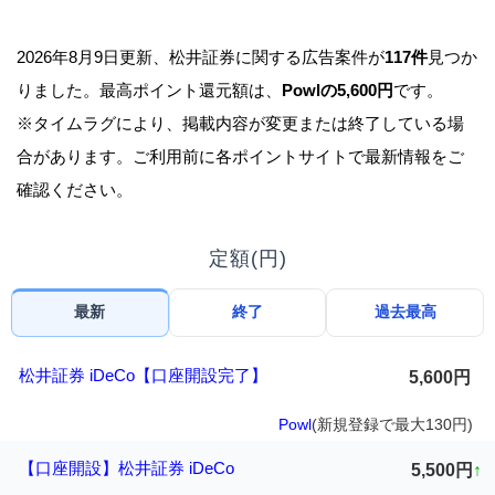
2026年8月9日更新、松井証券に関する広告案件が
117件
見つか
りました。最高ポイント還元額は、
Powlの5,600円
です。
※タイムラグにより、掲載内容が変更または終了している場
合があります。ご利用前に各ポイントサイトで最新情報をご
確認ください。
定額(円)
最新
終了
過去最高
松井証券 iDeCo【口座開設完了】
5,600円
Powl
(新規登録で最大130円)
【口座開設】松井証券 iDeCo
5,500円
↑