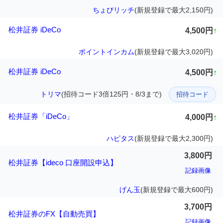
ちょびリッチ
(新規登録で最大2,150円)
松井証券 iDeCo
4,500円
↑
ポイントインカム
(新規登録で最大3,020円)
松井証券 iDeCo
4,500円
↑
トリマ
(招待コード3倍125円・8/3まで)
招待コード
松井証券「iDeCo」
4,000円
↑
ハピタス
(新規登録で最大2,300円)
3,800円
松井証券【ideco 口座開設申込】
記録画像
げん玉
(新規登録で最大600円)
3,700円
松井証券のFX【自動売買】
記録画像