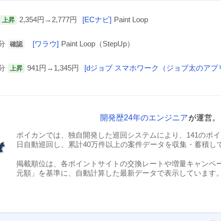
2,354円→2,777円
[ECナビ]
Paint Loop
上昇
4分
[ワラウ]
Paint Loop（StepUp）
確認
9分
941円→1,345円
[dジョブ スマホワーク（ジョブ太のアプ
上昇
開発歴24年のエンジニア
が運営。
ポイカンでは、独自開発した巡回システムにより、141のポイン
日自動巡回し、累計40万件以上の案件データを収集・蓄積し
掲載順位は、各ポイントサイトの交換レートや増量キャンペ
元額」を基準に、自動計算した最新データで表示しています