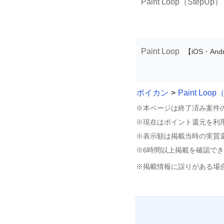
Paint Loop（StepUp）
Paint Loop
【iOS・Andr
ポイカン
>
Paint Loo
※本ページは終了済み案件
※現在はポイント還元を利
※表示額は掲載当時の実質
※6時間以上掲載を確認で
※掲載情報に誤りがある場