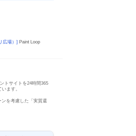
リ広場）]
Paint Loop
トサイトを24時間365
ています。
ーンを考慮した「実質還
。