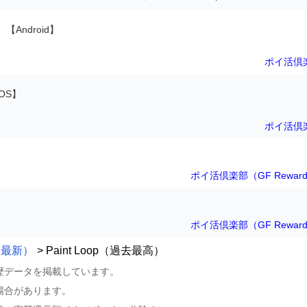
【Android】
ポイ活倶
iOS】
ポイ活倶
ポイ活倶楽部（GF Rewar
ポイ活倶楽部（GF Rewar
p（最新）
> Paint Loop（過去最高）
歴データを掲載しています。
場合があります。