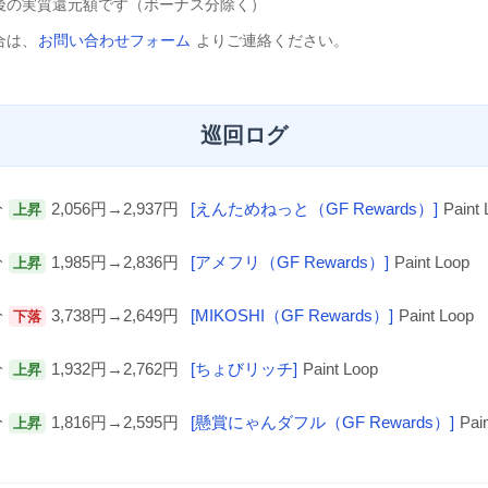
後の実質還元額です（ボーナス分除く）
合は、
お問い合わせフォーム
よりご連絡ください。
巡回ログ
分
2,056円→2,937円
[えんためねっと（GF Rewards）]
Paint 
上昇
分
1,985円→2,836円
[アメフリ（GF Rewards）]
Paint Loop
上昇
分
3,738円→2,649円
[MIKOSHI（GF Rewards）]
Paint Loop
下落
分
1,932円→2,762円
[ちょびリッチ]
Paint Loop
上昇
分
1,816円→2,595円
[懸賞にゃんダフル（GF Rewards）]
Pain
上昇