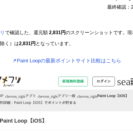
最終確認：20
リ
で確認した、還元額
2,831円
のスクリーンショットです。現
除く）は
2,831円
となっています。
📌Paint Loopの最新ポイントサイト比較はこちら