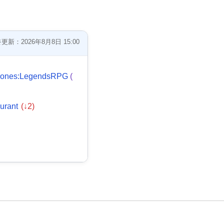
更新：2026年8月8日 15:00
rones:LegendsRPG
(
aurant
(↓2)