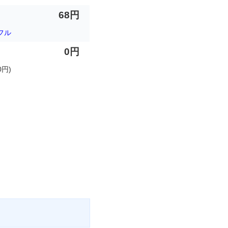
68円
フル
0円
円)