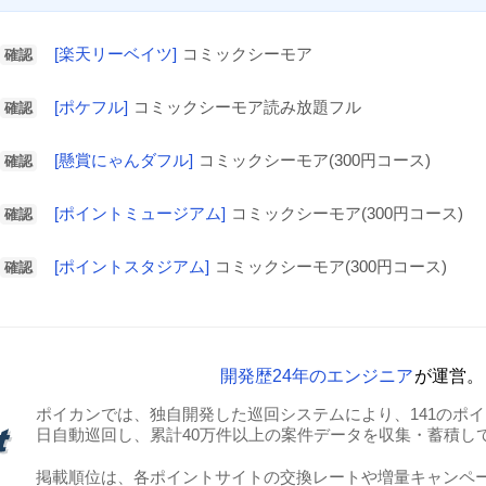
[楽天リーベイツ]
コミックシーモア
確認
[ポケフル]
コミックシーモア読み放題フル
確認
[懸賞にゃんダフル]
コミックシーモア(300円コース)
確認
[ポイントミュージアム]
コミックシーモア(300円コース)
確認
[ポイントスタジアム]
コミックシーモア(300円コース)
確認
開発歴24年のエンジニア
が運営。
ポイカンでは、独自開発した巡回システムにより、141のポイン
日自動巡回し、累計40万件以上の案件データを収集・蓄積し
掲載順位は、各ポイントサイトの交換レートや増量キャンペ