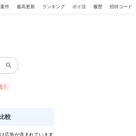
着案件
最高更新
ランキング
ポイ活
履歴
招待コード
元！
比較
は広告が含まれています