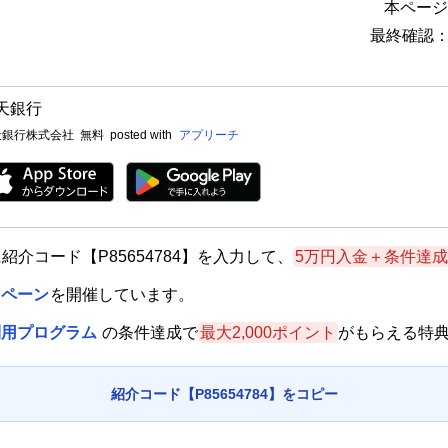
本ページ
最終確認：2
天銀行
天銀行株式会社
無料
posted with
アプリーチ
紹介コード【P85654784】を入力して、
5万円入金＋条件達成で
ンペーン
を開催しています。
利用プログラム
の条件達成で
最大2,000ポイント
がもらえる特
紹介コード【P85654784】をコピー