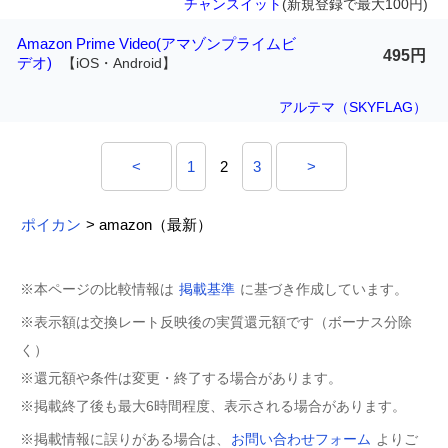
チャンスイット
(新規登録で最大100円)
Amazon Prime Video(アマゾンプライムビ
495円
デオ)
【iOS・Android】
アルテマ（SKYFLAG）
<
1
2
3
>
ポイカン
> amazon（最新）
※本ページの比較情報は
掲載基準
に基づき作成しています。
※表示額は交換レート反映後の実質還元額です（ボーナス分除
く）
※還元額や条件は変更・終了する場合があります。
※掲載終了後も最大6時間程度、表示される場合があります。
※掲載情報に誤りがある場合は、
お問い合わせフォーム
よりご