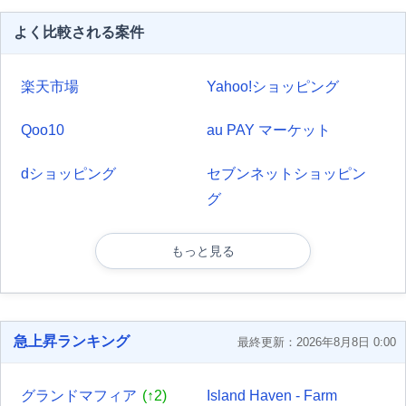
よく比較される案件
楽天市場
Yahoo!ショッピング
Qoo10
au PAY マーケット
dショッピング
セブンネットショッピン
グ
もっと見る
急上昇ランキング
最終更新：2026年8月8日 0:00
グランドマフィア
(↑2)
Island Haven - Farm