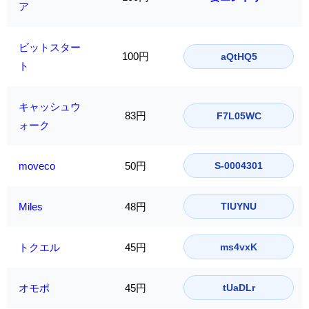
ア
ビットスター
100円
aQtHQ5
ト
キャッシュウ
83円
F7L05WC
ォーク
moveco
50円
S-0004301
Miles
48円
TIUYNU
トクエル
45円
ms4vxK
オモポ
45円
tUaDLr