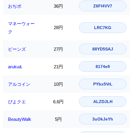
おぢポ
36円
Z6FI4VV7
マネーウォー
28円
LRC7KG
ク
ビーンズ
27円
88YD5SAJ
aruku&
21円
8174e9
アルコイン
10円
PYbx5VrL
ぴよクエ
6.6円
ALZDJLH
BeautyWalk
5円
3uOkJeYh