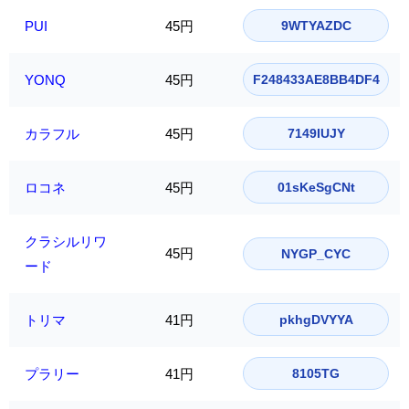
PUI
45円
9WTYAZDC
YONQ
45円
F248433AE8BB4DF4
カラフル
45円
7149IUJY
ロコネ
45円
01sKeSgCNt
クラシルリワ
45円
NYGP_CYC
ード
トリマ
41円
pkhgDVYYA
プラリー
41円
8105TG