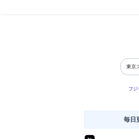
フジ
毎日