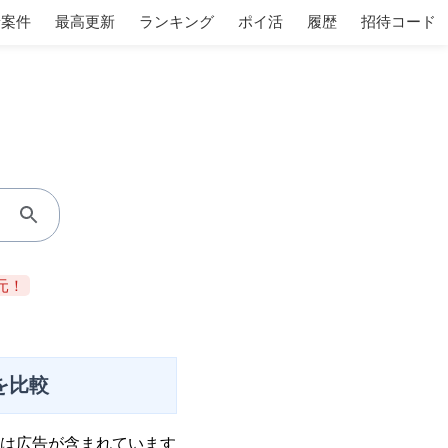
着案件
最高更新
ランキング
ポイ活
履歴
招待コード
元！
を比較
は広告が含まれています