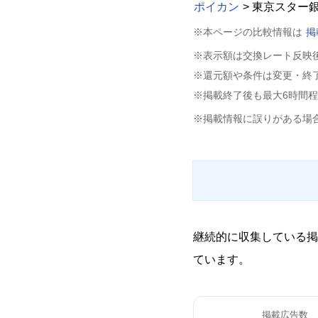
ポイカン
> 東京スター
※本ページの比較情報は
掲
※表示額は交換レート反映
※還元額や条件は変更・終
※掲載終了後も最大6時間
※掲載情報に誤りがある場
継続的に収集している掲
ています。
掲載広告数