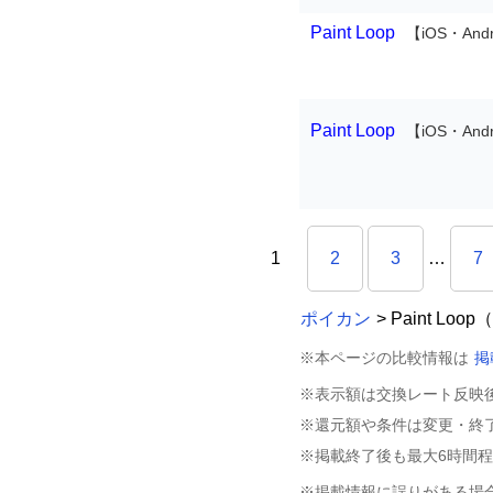
Paint Loop
【iOS・Andr
Paint Loop
【iOS・Andr
1
2
3
…
7
ポイカン
> Paint Loo
※本ページの比較情報は
掲
※表示額は交換レート反映
※還元額や条件は変更・終
※掲載終了後も最大6時間
※掲載情報に誤りがある場